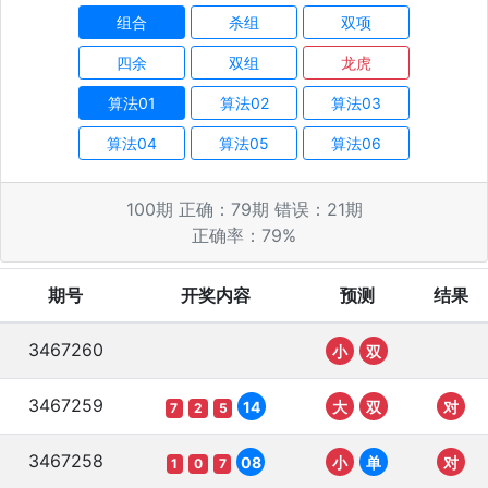
组合
杀组
双项
四余
双组
龙虎
算法01
算法02
算法03
算法04
算法05
算法06
100
期 正确：
79
期 错误：
21
期
正确率：
79
%
期号
开奖内容
预测
结果
3467260
小
双
3467259
14
大
双
对
7
2
5
3467258
08
小
单
对
1
0
7