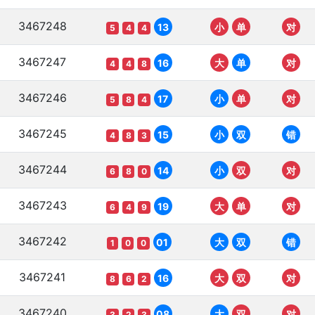
3467248
13
小
单
对
5
4
4
3467247
16
大
单
对
4
4
8
3467246
17
小
单
对
5
8
4
3467245
15
小
双
错
4
8
3
3467244
14
小
双
对
6
8
0
3467243
19
大
单
对
6
4
9
3467242
01
大
双
错
1
0
0
3467241
16
大
双
对
8
6
2
3467240
08
大
双
对
3
2
3