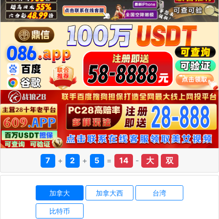
7
+
2
+
5
=
14
-
大
双
加拿大
加拿大西
台湾
比特币