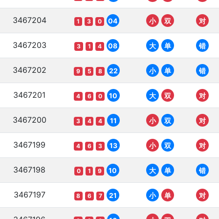
3467204
04
小
双
对
1
3
0
3467203
08
大
单
错
3
1
4
3467202
22
小
单
错
9
5
8
3467201
10
大
双
对
4
6
0
3467200
11
小
双
对
3
4
4
3467199
13
小
双
对
4
6
3
3467198
10
大
单
错
0
1
9
3467197
21
小
单
对
8
6
7