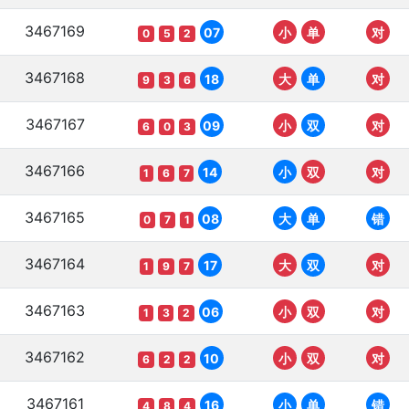
3467169
07
小
单
对
0
5
2
3467168
18
大
单
对
9
3
6
3467167
09
小
双
对
6
0
3
3467166
14
小
双
对
1
6
7
3467165
08
大
单
错
0
7
1
3467164
17
大
双
对
1
9
7
3467163
06
小
双
对
1
3
2
3467162
10
小
双
对
6
2
2
3467161
16
小
单
错
4
8
4