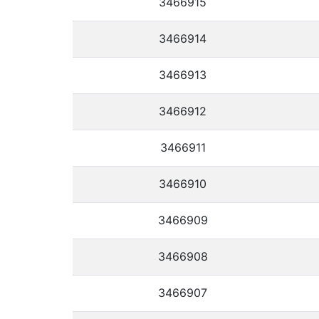
3466915
3466914
3466913
3466912
3466911
3466910
3466909
3466908
3466907