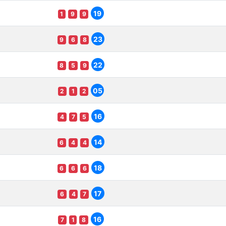
19
1
9
9
23
9
6
8
22
8
5
9
05
2
1
2
16
4
7
5
14
6
4
4
18
6
6
6
17
6
4
7
16
7
1
8