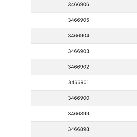
3466906
3466905
3466904
3466903
3466902
3466901
3466900
3466899
3466898