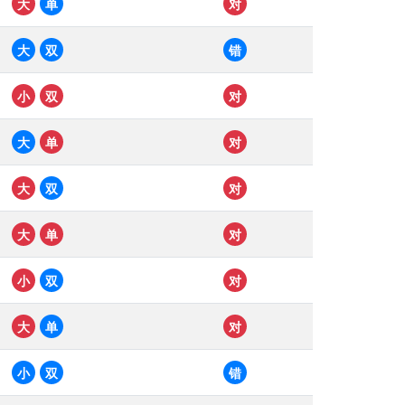
大
单
对
大
双
错
小
双
对
大
单
对
大
双
对
大
单
对
小
双
对
大
单
对
小
双
错