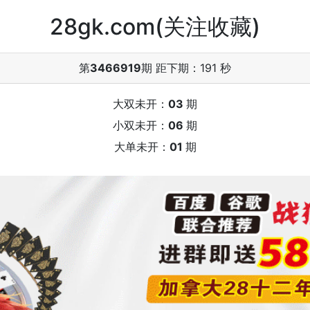
28gk.com(关注收藏)
第
3466919
期 距下期：
189 秒
大双未开：
03
期
小双未开：
06
期
大单未开：
01
期