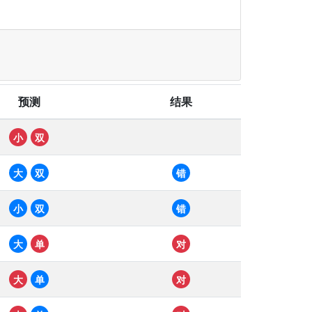
预测
结果
小
双
大
双
错
小
双
错
大
单
对
大
单
对