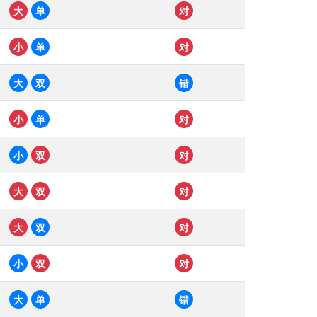
大
单
对
小
单
对
大
双
错
小
单
对
小
双
对
大
双
对
大
双
对
小
双
对
大
单
错