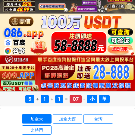
5
+
1
+
1
=
07
-
小
单
加拿大
加拿大西
台湾
比特币