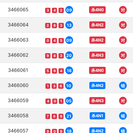
3466065
杀4N0
09
对
3
4
2
3466064
杀4N2
13
对
2
8
3
3466063
杀4N2
09
对
0
4
5
3466062
杀4N3
20
对
9
8
3
3466061
杀4N0
18
对
5
9
4
3466060
杀4N2
10
错
1
3
6
3466059
杀4N3
05
对
4
0
1
3466058
杀4N1
21
错
7
6
8
3466057
杀4N2
18
错
9
0
9