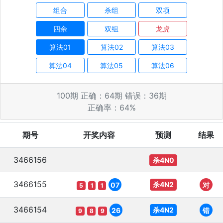
组合
杀组
双项
四余
双组
龙虎
算法01
算法02
算法03
算法04
算法05
算法06
100
期 正确：
64
期 错误：
36
期
正确率：
64
%
期号
开奖内容
预测
结果
3466156
杀4N0
3466155
杀4N2
07
对
5
1
1
3466154
杀4N2
26
错
9
8
9