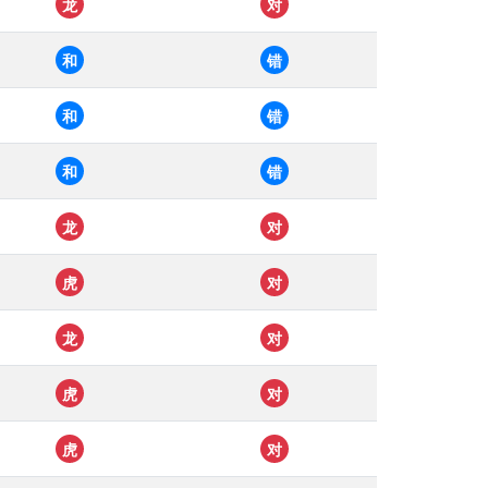
龙
对
和
错
和
错
和
错
龙
对
虎
对
龙
对
虎
对
虎
对