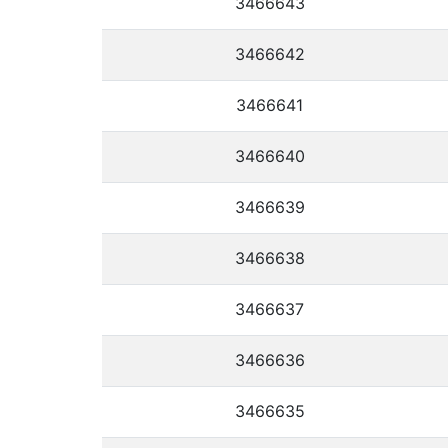
3466643
3466642
3466641
3466640
3466639
3466638
3466637
3466636
3466635