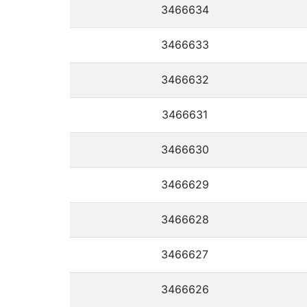
3466634
3466633
3466632
3466631
3466630
3466629
3466628
3466627
3466626