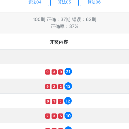
算法04
算法05
算法06
100
期 正确：
37
期 错误：
63
期
正确率：
37
%
开奖内容
21
9
3
9
13
9
2
2
12
6
1
5
10
2
3
5