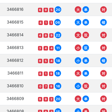
3466816
20
大
单
对
6
9
5
3466815
06
大
单
错
4
1
1
3466814
22
大
双
对
4
9
9
3466813
11
小
双
对
3
4
4
3466812
18
小
单
错
9
5
4
3466811
18
大
单
对
8
1
9
3466810
16
小
双
对
0
7
9
3466809
20
大
单
对
9
9
2
3466808
15
小
单
对
3
9
3