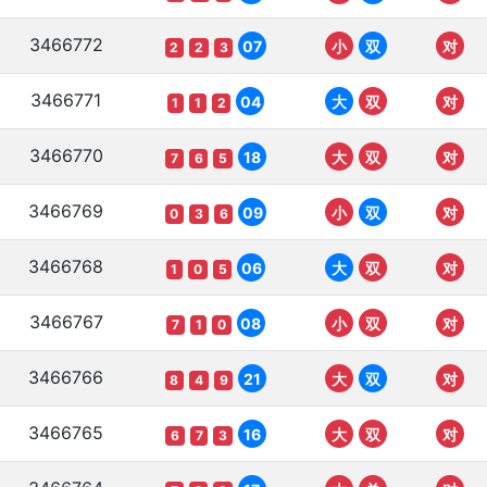
3466772
07
小
双
对
2
2
3
3466771
04
大
双
对
1
1
2
3466770
18
大
双
对
7
6
5
3466769
09
小
双
对
0
3
6
3466768
06
大
双
对
1
0
5
3466767
08
小
双
对
7
1
0
3466766
21
大
双
对
8
4
9
3466765
16
大
双
对
6
7
3