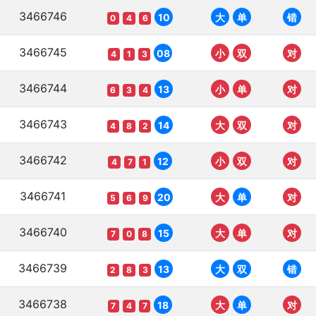
3466746
10
大
单
错
0
4
6
3466745
08
小
双
对
4
1
3
3466744
13
小
单
对
6
3
4
3466743
14
大
双
对
4
8
2
3466742
12
小
双
对
4
7
1
3466741
20
大
单
对
5
6
9
3466740
15
大
单
对
7
0
8
3466739
13
大
双
错
2
8
3
3466738
18
大
单
对
7
4
7