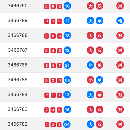
3466790
16
大
双
对
6
8
2
3466789
12
大
单
错
3
7
2
3466788
18
大
双
对
3
9
6
3466787
18
大
双
对
9
4
5
3466786
21
小
单
对
8
6
7
3466785
06
小
单
对
0
2
4
3466784
13
大
单
对
7
5
1
3466783
16
大
双
对
7
3
6
3466782
04
大
双
对
1
2
1