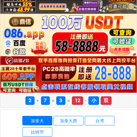
2
+
7
+
3
=
12
-
小
双
加拿大
加拿大西
台湾
比特币