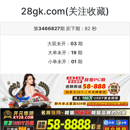
28gk.com(关注收藏)
第
3466827
期 距下期：
81 秒
大双未开：
03
期
大单未开：
19
期
小单未开：
01
期